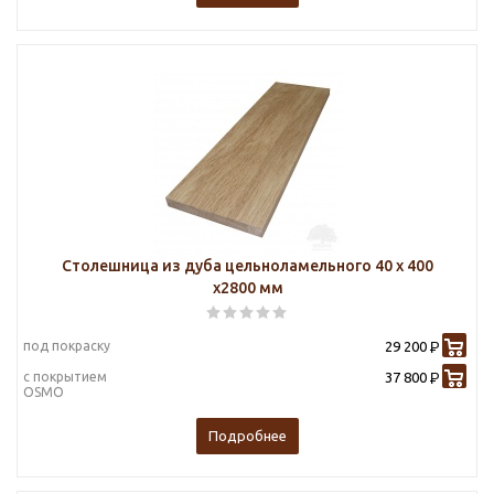
Столешница из дуба цельноламельного 40 х 400
х2800 мм
под покраску
29 200
Р
с покрытием
37 800
Р
OSMO
Подробнее