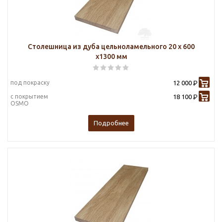
Столешница из дуба цельноламельного 20 х 600
х1300 мм
под покраску
12 000
Р
с покрытием
18 100
Р
OSMO
Подробнее