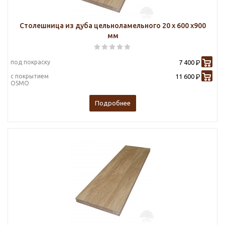
Столешница из дуба цельноламельного 20 х 600 х900
мм
под покраску
7 400
Р
с покрытием
11 600
Р
OSMO
Подробнее