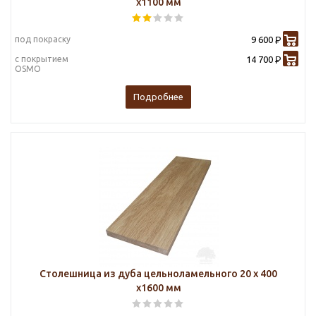
х1100 мм
под покраску
9 600
Р
с покрытием
14 700
Р
OSMO
Подробнее
Столешница из дуба цельноламельного 20 х 400
х1600 мм