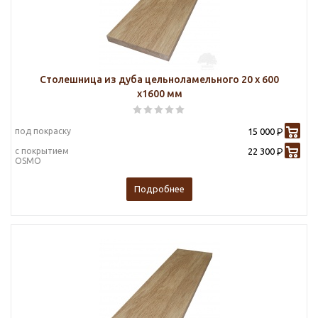
Столешница из дуба цельноламельного 20 х 600
х1600 мм
под покраску
15 000
Р
с покрытием
22 300
Р
OSMO
Подробнее