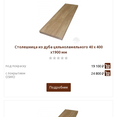
Столешница из дуба цельноламельного 40 х 400
х1900 мм
под покраску
19 100
Р
с покрытием
24 800
Р
OSMO
Подробнее