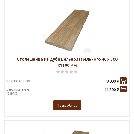
Столешница из дуба цельноламельного 40 х 300
х1100 мм
под покраску
9 000
Р
с покрытием
11 300
Р
OSMO
Подробнее