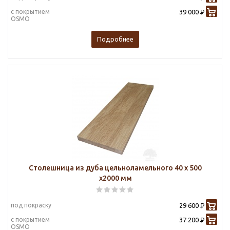
с покрытием
39 000
Р
OSMO
Подробнее
Столешница из дуба цельноламельного 40 х 500
х2000 мм
под покраску
29 600
Р
с покрытием
37 200
Р
OSMO