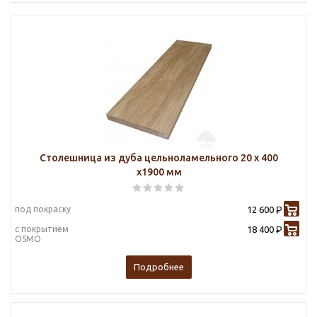
Столешница из дуба цельноламельного 20 х 400
х1900 мм
под покраску
12 600
Р
с покрытием
18 400
Р
OSMO
Подробнее