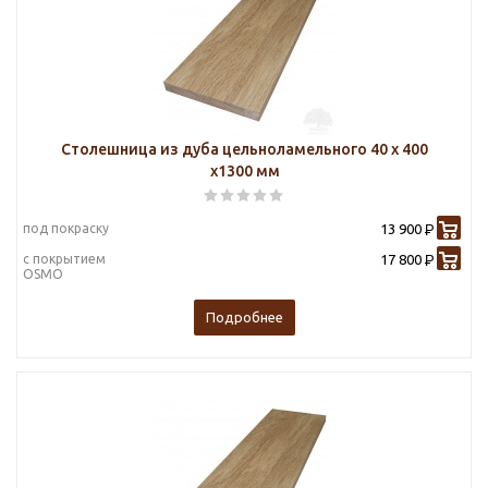
Столешница из дуба цельноламельного 40 х 400
х1300 мм
под покраску
13 900
Р
с покрытием
17 800
Р
OSMO
Подробнее