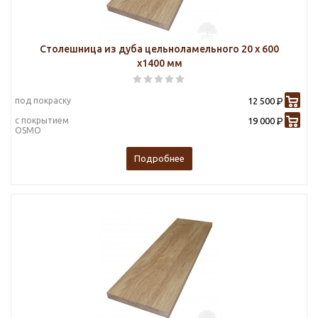
Столешница из дуба цельноламельного 20 х 600
х1400 мм
под покраску
12 500
Р
с покрытием
19 000
Р
OSMO
Подробнее