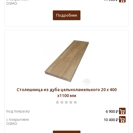
OSMO
Подробнее
Столешница из дуба цельноламельного 20 х 400
х1100 мм
под покраску
6 900
Р
с покрытием
10 400
Р
OSMO