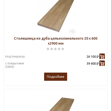
Столешница из дуба цельноламельного 20 х 600
х2900 мм
под покраску
26 100
Р
с покрытием
39 400
Р
OSMO
Подробнее