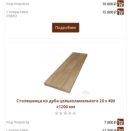
под покраску
10 600
Р
с покрытием
15 600
Р
OSMO
Подробнее
Столешница из дуба цельноламельного 20 х 400
х1200 мм
под покраску
7 600
Р
с покрытием
11 300
Р