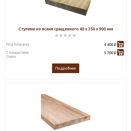
Ступени из ясеня сращенного 40 х 350 х 900 мм
Под покраску
4 400
Р
С покрытием
5 700
Р
Osmo
Подробнее