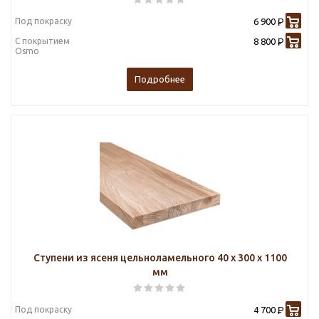
Под покраску
6 900
Р
С покрытием
8 800
Р
Osmo
Подробнее
Ступени из ясеня цельноламельного 40 х 300 х 1100
мм
Под покраску
4 700
Р