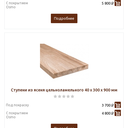
С покрытием
5 800
Р
Osmo
Подробнее
Ступени из ясеня цельноламельного 40 х 300 х 900 мм
Под покраску
3 700
Р
С покрытием
4 800
Р
Osmo