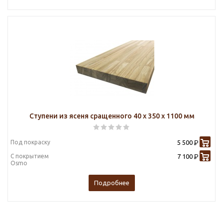
Ступени из ясеня сращенного 40 х 350 х 1100 мм
Под покраску
5 500
Р
С покрытием
7 100
Р
Osmo
Подробнее