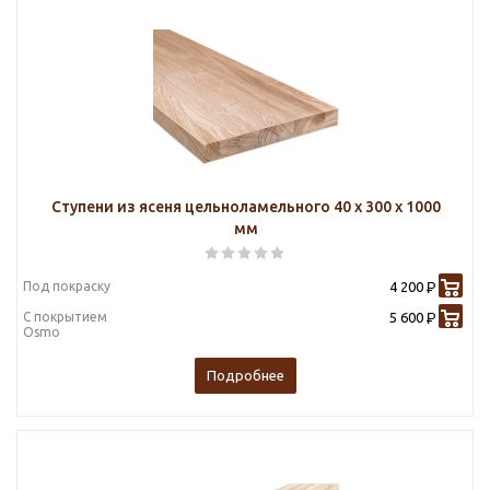
Ступени из ясеня цельноламельного 40 х 300 х 1000
мм
Под покраску
4 200
Р
С покрытием
5 600
Р
Osmo
Подробнее