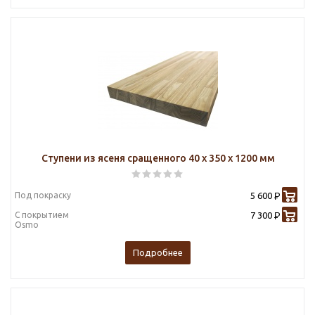
Ступени из ясеня сращенного 40 х 350 х 1200 мм
Под покраску
5 600
Р
С покрытием
7 300
Р
Osmo
Подробнее