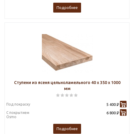
Подробнее
Ступени из ясеня цельноламельного 40 х 350 х 1000
мм
Под покраску
5 400
Р
С покрытием
6 800
Р
Osmo
Подробнее