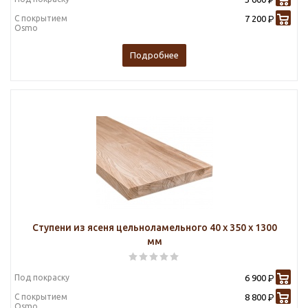
Р
С покрытием
7 200
Р
Osmo
Подробнее
Ступени из ясеня цельноламельного 40 х 350 х 1300
мм
Под покраску
6 900
Р
С покрытием
8 800
Р
Osmo