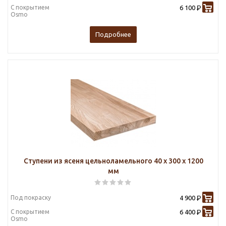
С покрытием
6 100
Р
Osmo
Подробнее
Ступени из ясеня цельноламельного 40 х 300 х 1200
мм
Под покраску
4 900
Р
С покрытием
6 400
Р
Osmo