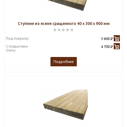
Ступени из ясеня сращенного 40 х 300 х 900 мм
Под покраску
3 600
Р
С покрытием
4 700
Р
Osmo
Подробнее