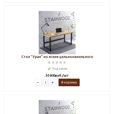
Стол "Уран" из ясеня цельноламельного
Под заказ
30 800
руб.
/шт
В корзину