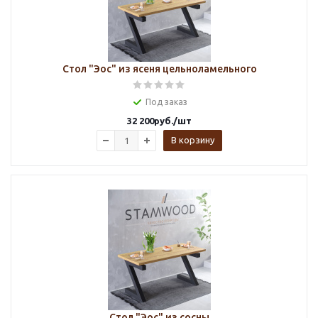
Стол "Эос" из ясеня цельноламельного
Под заказ
32 200
руб.
/шт
В корзину
Стол "Эос" из сосны