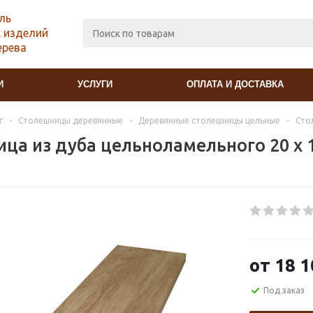
ль
 изделий
ерева
И
УСЛУГИ
ОПЛАТА И ДОСТАВКА
г
-
Столешницы деревянные
-
Деревянные столешницы цельные
-
Сто
ца из дуба цельноламельного 20 х 
от
18 1
Под заказ