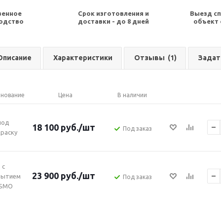
венное
Срок изготовления и
Выезд сп
одство
доставки - до 8 дней
объект 
Описание
Характеристики
Отзывы
(1)
Задат
нование
Цена
В наличии
под
18 100
руб.
/шт
Под заказ
раску
с
23 900
руб.
/шт
рытием
Под заказ
SMO