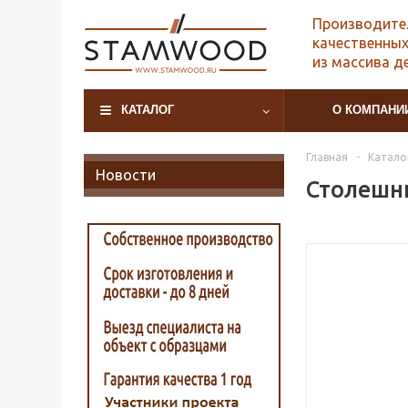
Производите
качественных
из массива д
КАТАЛОГ
О КОМПАНИ
Главная
-
Катало
Новости
Столешни