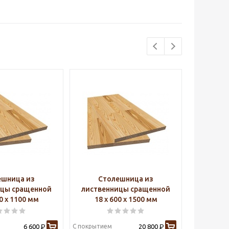
ешница из
Столешница из
Ст
ицы сращенной
лиственницы сращенной
листве
00 х 1100 мм
18 х 600 х 1500 мм
18 х
6 600
С покрытием
20 800
С покрытие
Р
Р