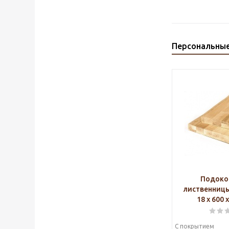
Персональны
Подоко
лиственниц
18 х 600 
С покрытием