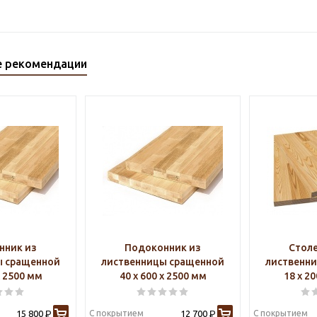
е рекомендации
нник из
Подоконник из
Стол
ы сращенной
лиственницы сращенной
лиственн
х 2500 мм
40 х 600 х 2500 мм
18 х 2
15 800
С покрытием
12 700
С покрытием
Р
Р