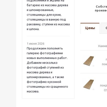
подоконники и экраны на
батарею из массива дерева
Собст
и шпонированные,
произв
столешницы для кухни,
столешницы в ванную под
раковину, ступени из массива
Цены
и шпона.
1 июня 2026
Наиме
Продолжаем пополнять
галерею фотографиями
новых выполненных работ.
Добавили несколько
пок
фотографий ступеней из
массива дерева и
шпонированных, а также
фотографию кухонной
пок
столешницы из сращенного
O
массива.