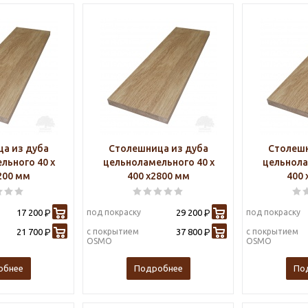
а из дуба
Столешница из дуба
Столешн
льного 40 х
цельноламельного 40 х
цельнола
200 мм
400 х2800 мм
400 
17 200
под покраску
29 200
под покраску
Р
Р
21 700
с покрытием
37 800
с покрытием
Р
Р
OSMO
OSMO
обнее
Подробнее
По