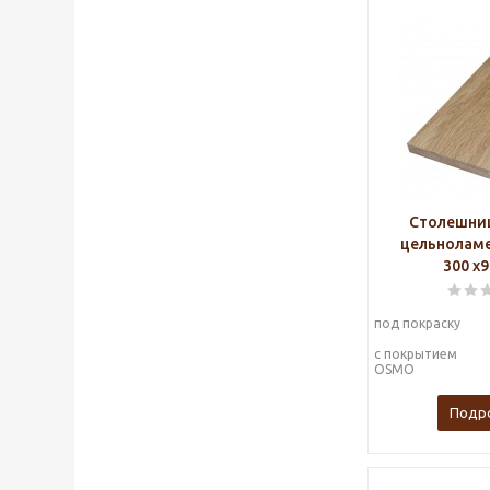
Столешниц
цельноламе
300 х
под покраску
с покрытием
OSMO
Подр