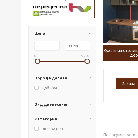
Цена
Кухонная столеш
дер
0
89 700
Порода дерева
Заказат
Дуб (
86
)
Вид древесины
Категория
Экстра (
85
)
По популярности