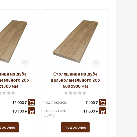
ица из дуба
Столешница из дуба
мельного 20 х
цельноламельного 20 х
х1300 мм
600 х900 мм
12 000
под покраску
7 400
Р
Р
18 100
с покрытием
11 600
Р
Р
OSMO
дробнее
Подробнее