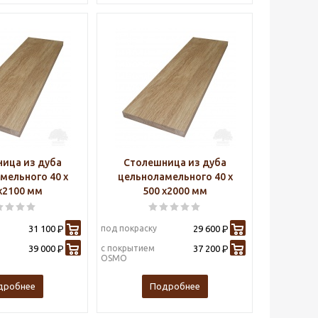
ица из дуба
Столешница из дуба
мельного 40 х
цельноламельного 40 х
х2100 мм
500 х2000 мм
31 100
под покраску
29 600
Р
Р
39 000
с покрытием
37 200
Р
Р
OSMO
дробнее
Подробнее