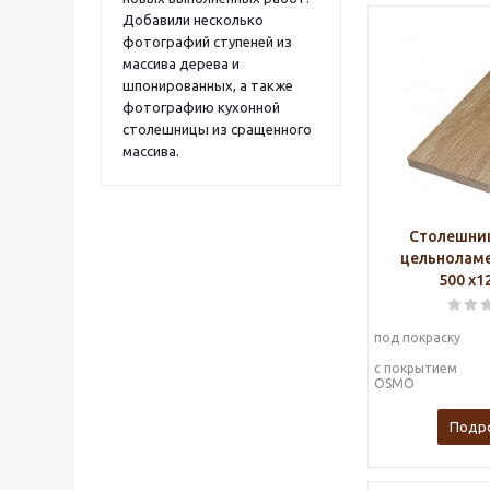
Добавили несколько
фотографий ступеней из
массива дерева и
шпонированных, а также
фотографию кухонной
столешницы из сращенного
массива.
Столешниц
цельноламе
500 х1
под покраску
с покрытием
OSMO
Подр