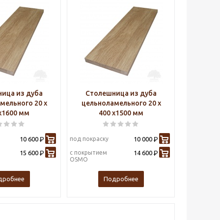
ица из дуба
Столешница из дуба
мельного 20 х
цельноламельного 20 х
х1600 мм
400 х1500 мм
10 600
под покраску
10 000
Р
Р
15 600
с покрытием
14 600
Р
Р
OSMO
дробнее
Подробнее