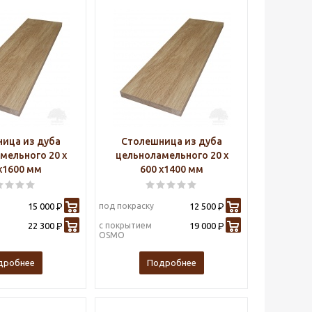
ица из дуба
Столешница из дуба
мельного 20 х
цельноламельного 20 х
х1600 мм
600 х1400 мм
15 000
под покраску
12 500
Р
Р
22 300
с покрытием
19 000
Р
Р
OSMO
дробнее
Подробнее