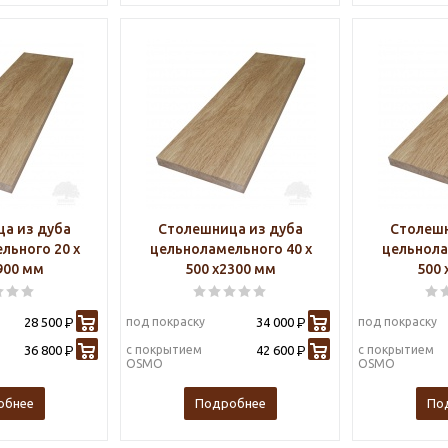
а из дуба
Столешница из дуба
Столешн
льного 20 х
цельноламельного 40 х
цельнола
900 мм
500 х2300 мм
500 
28 500
под покраску
34 000
под покраску
Р
Р
36 800
с покрытием
42 600
с покрытием
Р
Р
OSMO
OSMO
обнее
Подробнее
По