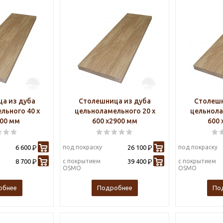
а из дуба
Столешница из дуба
Столешн
льного 40 х
цельноламельного 20 х
цельнола
900 мм
600 х2900 мм
600 
6 600
под покраску
26 100
под покраску
Р
Р
8 700
с покрытием
39 400
с покрытием
Р
Р
OSMO
OSMO
обнее
Подробнее
По