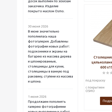
досок выполнен по эскизам
заказчика. Изделие
покрыто маслом Osmo.
30 июня 2026
В июне значительно
пополнилась наша
фотогалерея. Добавлены
фотографии новых работ:
подоконники и экраны на
батарею из массива дерева
Столешниц
и шпонированные,
цельноламе
столешницы для кухни,
600 х1
столешницы в ванную под
раковину, ступени из массива
под покраску
и шпона.
с покрытием
OSMO
1 июня 2026
Подр
Продолжаем пополнять
галерею фотографиями
новых выполненных работ.