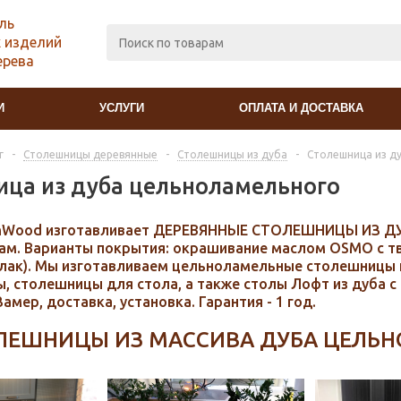
ль
 изделий
ерева
И
УСЛУГИ
ОПЛАТА И ДОСТАВКА
г
-
Столешницы деревянные
-
Столешницы из дуба
-
Столешница из д
ица из дуба цельноламельного
mWood изготавливает ДЕРЕВЯННЫЕ СТОЛЕШНИЦЫ ИЗ 
м. Варианты покрытия: окрашивание маслом OSMO с т
лак). Мы изготавливаем цельноламельные столешницы из
ы, столешницы для стола, а также столы Лофт из дуба 
амер, доставка, установка. Гарантия - 1 год.
ЛЕШНИЦЫ ИЗ МАССИВА ДУБА ЦЕЛЬН