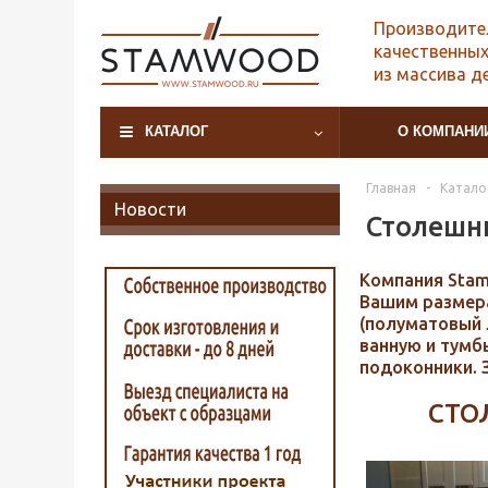
Производите
качественных
из массива д
КАТАЛОГ
О КОМПАНИ
Главная
-
Катало
Новости
Столешн
Компания Sta
Вашим размера
(полуматовый 
ванную и тумб
подоконники. З
СТО