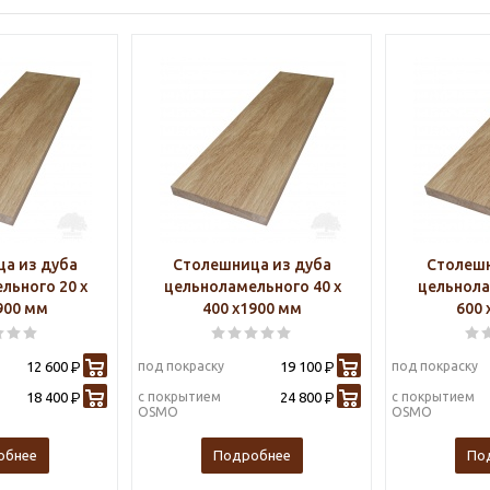
а из дуба
Столешница из дуба
Столешн
льного 20 х
цельноламельного 40 х
цельнола
900 мм
400 х1900 мм
600 
12 600
под покраску
19 100
под покраску
Р
Р
18 400
с покрытием
24 800
с покрытием
Р
Р
OSMO
OSMO
обнее
Подробнее
По