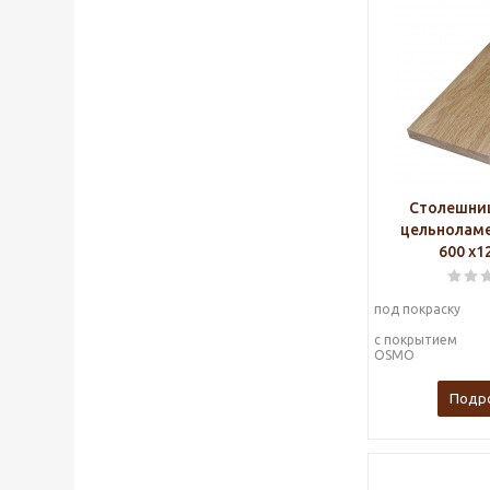
Столешниц
цельноламе
600 х1
под покраску
с покрытием
OSMO
Подр