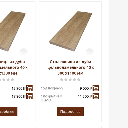
ица из дуба
Столешница из дуба
мельного 40 х
цельноламельного 40 х
х1300 мм
300 х1100 мм
13 900
под покраску
9 000
Р
Р
17 800
с покрытием
11 300
Р
Р
OSMO
дробнее
Подробнее