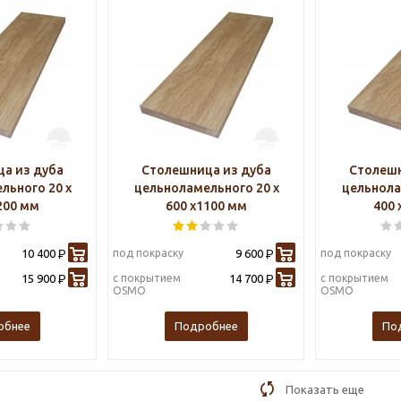
а из дуба
Столешница из дуба
Столешн
льного 20 х
цельноламельного 20 х
цельнола
200 мм
600 х1100 мм
400 
10 400
под покраску
9 600
под покраску
Р
Р
15 900
с покрытием
14 700
с покрытием
Р
Р
OSMO
OSMO
обнее
Подробнее
По
Показать еще