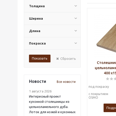
Толщина
Ширина
Длина
Покраска
Сбросить
Столешниц
цельноламе
400 х1
Новости
Все новости
под покраску
1 августа 2026
с покрытием
Интересный проект
OSMO
кухонной столешницы из
цельноламельного дуба.
Подр
Лоток для ножей и кухонных