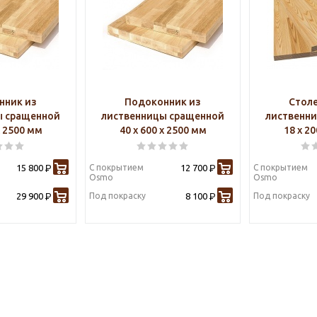
нник из
Подоконник из
Стол
ы сращенной
лиственницы сращенной
лиственн
х 2500 мм
40 х 600 х 2500 мм
18 х 2
15 800
С покрытием
12 700
С покрытием
Р
Р
Osmo
Osmo
29 900
Под покраску
8 100
Под покраску
Р
Р