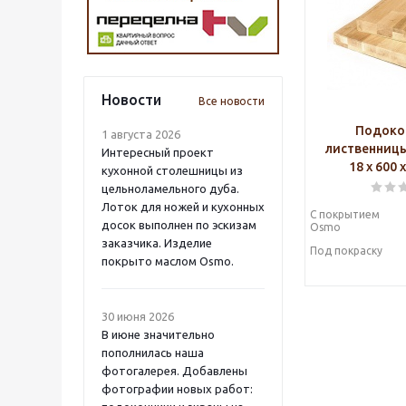
Новости
Все новости
Подоко
1 августа 2026
лиственниц
Интересный проект
18 х 600 
кухонной столешницы из
цельноламельного дуба.
Лоток для ножей и кухонных
С покрытием
досок выполнен по эскизам
Osmo
заказчика. Изделие
Под покраску
покрыто маслом Osmo.
30 июня 2026
В июне значительно
пополнилась наша
фотогалерея. Добавлены
фотографии новых работ: