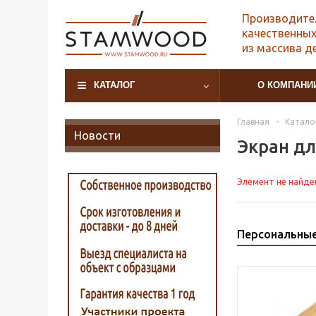
Производите
качественных
из массива д
КАТАЛОГ
О КОМПАНИ
Главная
-
Катало
Новости
Экран дл
Элемент не найде
Персональны