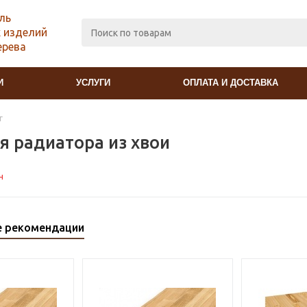
ль
 изделий
ерева
И
УСЛУГИ
ОПЛАТА И ДОСТАВКА
г
я радиатора из хвои
н
е рекомендации