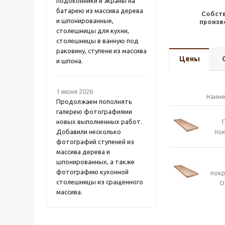
подоконники и экраны на
батарею из массива дерева
Собст
и шпонированные,
произв
столешницы для кухни,
столешницы в ванную под
раковину, ступени из массива
Цены
и шпона.
1 июня 2026
Наиме
Продолжаем пополнять
галерею фотографиями
новых выполненных работ.
Добавили несколько
пок
фотографий ступеней из
массива дерева и
шпонированных, а также
фотографию кухонной
пок
столешницы из сращенного
O
массива.