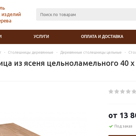
ль
 изделий
ерева
И
УСЛУГИ
ОПЛАТА И ДОСТАВКА
г
-
Столешницы деревянные
-
Деревянные столешницы цельные
-
Сто
ца из ясеня цельноламельного 40 х 
от
13 8
Под заказ