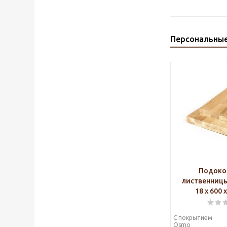
Персональны
Подоко
лиственниц
18 х 600 
С покрытием
Osmo