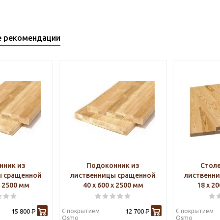
е рекомендации
нник из
Подоконник из
Стол
ы сращенной
лиственницы сращенной
лиственн
х 2500 мм
40 х 600 х 2500 мм
18 х 2
15 800
С покрытием
12 700
С покрытием
Р
Р
Osmo
Osmo