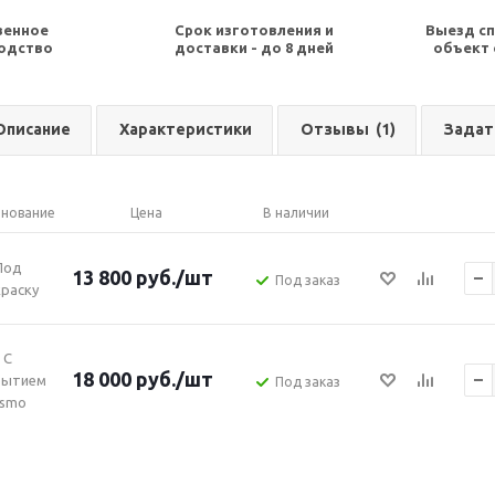
венное
Срок изготовления и
Выезд сп
одство
доставки - до 8 дней
объект 
Описание
Характеристики
Отзывы
(1)
Задат
нование
Цена
В наличии
Под
13 800
руб.
/шт
Под заказ
раску
С
18 000
руб.
/шт
рытием
Под заказ
smo