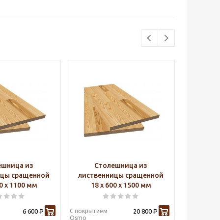
ешница из
Столешница из
Ст
ицы сращенной
лиственницы сращенной
листве
00 х 1100 мм
18 х 600 х 1500 мм
18 х
6 600
С покрытием
20 800
С покрытие
Р
Р
Osmo
Osmo