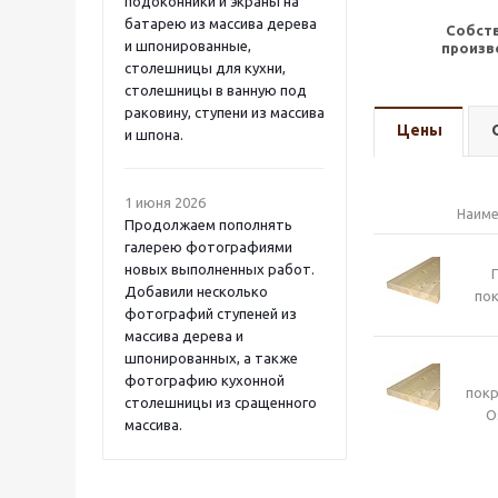
подоконники и экраны на
батарею из массива дерева
Собст
и шпонированные,
произв
столешницы для кухни,
столешницы в ванную под
раковину, ступени из массива
Цены
и шпона.
1 июня 2026
Наиме
Продолжаем пополнять
галерею фотографиями
новых выполненных работ.
Добавили несколько
пок
фотографий ступеней из
массива дерева и
шпонированных, а также
фотографию кухонной
пок
столешницы из сращенного
O
массива.