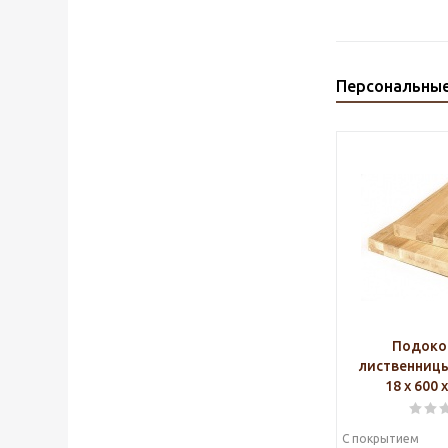
Персональны
Подоко
лиственниц
18 х 600 
С покрытием