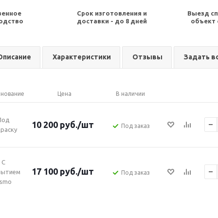
венное
Срок изготовления и
Выезд сп
одство
доставки - до 8 дней
объект 
Описание
Характеристики
Отзывы
Задать в
нование
Цена
В наличии
Под
10 200
руб.
/шт
Под заказ
раску
С
17 100
руб.
/шт
рытием
Под заказ
smo