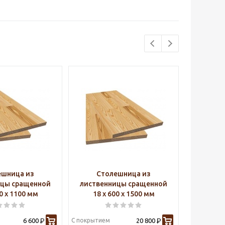
ешница из
Столешница из
Ст
ицы сращенной
лиственницы сращенной
листве
00 х 1100 мм
18 х 600 х 1500 мм
18 х
6 600
С покрытием
20 800
С покрытие
Р
Р