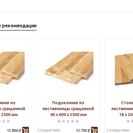
е рекомендации
нник из
Подоконник из
Стол
ы сращенной
лиственницы сращенной
лиственн
х 2500 мм
40 х 600 х 2500 мм
18 х 2
15 800
С покрытием
12 700
С покрытием
Р
Р