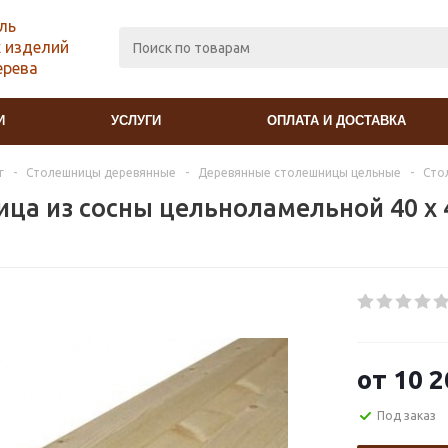
ль
 изделий
ерева
И
УСЛУГИ
ОПЛАТА И ДОСТАВКА
г
-
Столешницы деревянные
-
Деревянные столешницы цельные
-
Сто
ца из сосны цельноламельной 40 x 
от
10 2
Под заказ