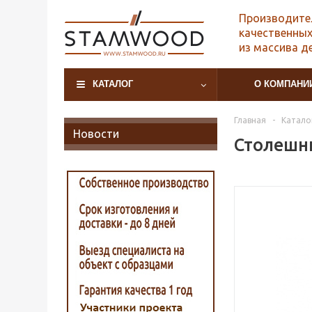
Производите
качественных
из массива д
КАТАЛОГ
О КОМПАНИ
Главная
-
Катало
Новости
Столешни