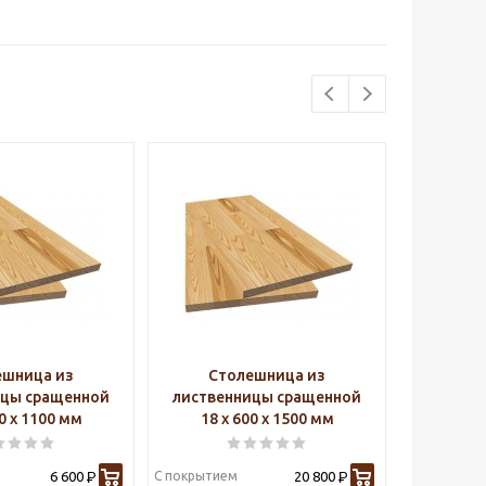
ешница из
Столешница из
Ст
ицы сращенной
лиственницы сращенной
листве
00 х 1100 мм
18 х 600 х 1500 мм
18 х
6 600
С покрытием
20 800
С покрытие
Р
Р