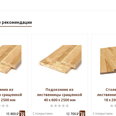
е рекомендации
нник из
Подоконник из
Стол
ы сращенной
лиственницы сращенной
лиственн
х 2500 мм
40 х 600 х 2500 мм
18 х 2
15 800
С покрытием
12 700
С покрытием
Р
Р