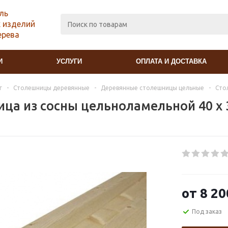
ль
 изделий
ерева
И
УСЛУГИ
ОПЛАТА И ДОСТАВКА
г
-
Столешницы деревянные
-
Деревянные столешницы цельные
-
Сто
ца из сосны цельноламельной 40 х 
от
8 20
Под заказ