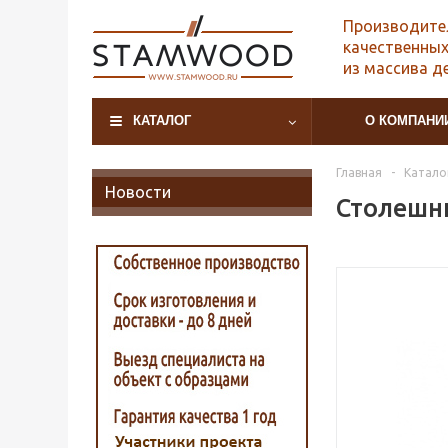
Производите
качественных
из массива д
КАТАЛОГ
О КОМПАНИ
Главная
-
Катало
Новости
Столешни