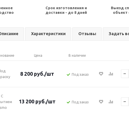
венное
Срок изготовления и
Выезд сп
одство
доставки - до 8 дней
объект 
Описание
Характеристики
Отзывы
Задать в
нование
Цена
В наличии
Под
8 200
руб.
/шт
Под заказ
раску
С
13 200
руб.
/шт
рытием
Под заказ
smo