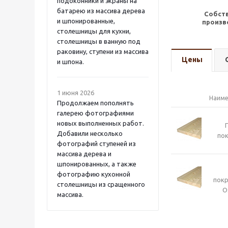
подоконники и экраны на
батарею из массива дерева
Собст
и шпонированные,
произв
столешницы для кухни,
столешницы в ванную под
раковину, ступени из массива
Цены
и шпона.
1 июня 2026
Наиме
Продолжаем пополнять
галерею фотографиями
новых выполненных работ.
Добавили несколько
пок
фотографий ступеней из
массива дерева и
шпонированных, а также
фотографию кухонной
пок
столешницы из сращенного
O
массива.