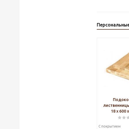
Персональны
Подоко
лиственниц
18 х 600 
С покрытием