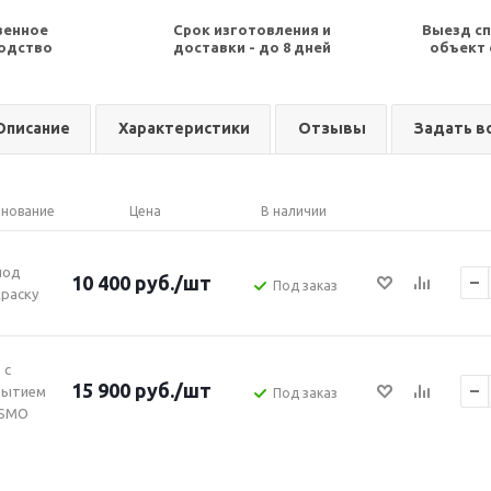
венное
Срок изготовления и
Выезд сп
одство
доставки - до 8 дней
объект 
Описание
Характеристики
Отзывы
Задать в
нование
Цена
В наличии
под
10 400
руб.
/шт
Под заказ
раску
с
15 900
руб.
/шт
рытием
Под заказ
SMO