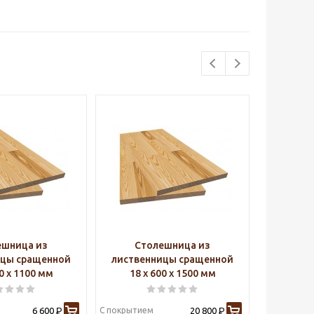
ешница из
Столешница из
Ст
ицы сращенной
лиственницы сращенной
листве
00 х 1100 мм
18 х 600 х 1500 мм
18 х
6 600
С покрытием
20 800
С покрытие
Р
Р