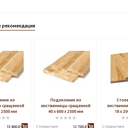
е рекомендации
нник из
Подоконник из
Стол
ы сращенной
лиственницы сращенной
лиственн
х 2500 мм
40 х 600 х 2500 мм
18 х 2
15 800
С покрытием
12 700
С покрытием
Р
Р