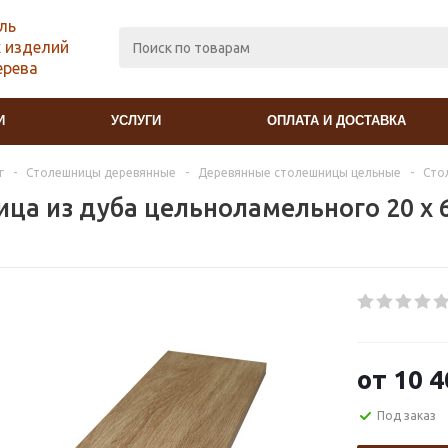
ль
 изделий
ерева
И
УСЛУГИ
ОПЛАТА И ДОСТАВКА
г
-
Столешницы деревянные
-
Деревянные столешницы цельные
-
Сто
ца из дуба цельноламельного 20 х 
от
10 4
Под заказ