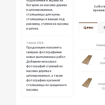
подоконники и экраны на
батарею из массива дерева
Собст
и шпонированные,
произв
столешницы для кухни,
столешницы в ванную под
раковину, ступени из массива
Цены
и шпона.
1 июня 2026
Наиме
Продолжаем пополнять
галерею фотографиями
новых выполненных работ.
Добавили несколько
пок
фотографий ступеней из
массива дерева и
шпонированных, а также
фотографию кухонной
пок
столешницы из сращенного
O
массива.