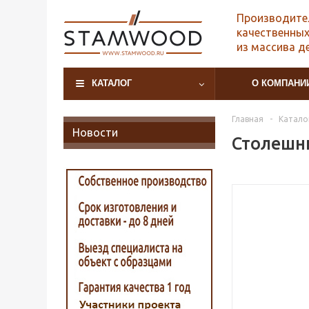
Производите
качественных
из массива д
КАТАЛОГ
О КОМПАНИ
Главная
-
Катало
Новости
Столешни