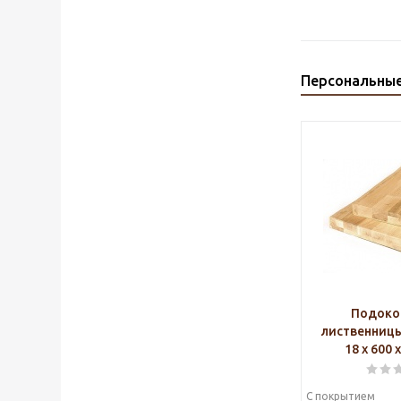
Персональны
Подоко
лиственниц
18 х 600 
С покрытием