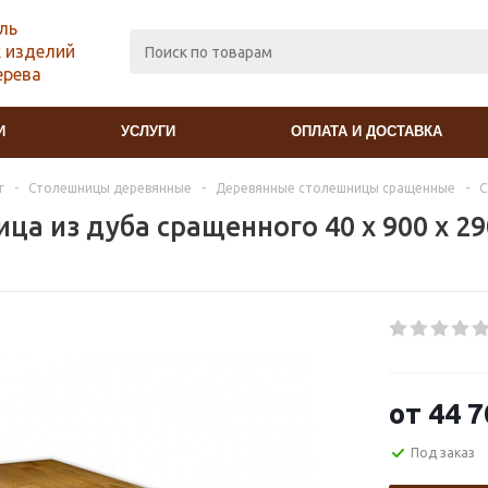
ль
 изделий
ерева
И
УСЛУГИ
ОПЛАТА И ДОСТАВКА
г
-
Столешницы деревянные
-
Деревянные столешницы сращенные
-
С
ца из дуба сращенного 40 х 900 х 2
от
44 7
Под заказ