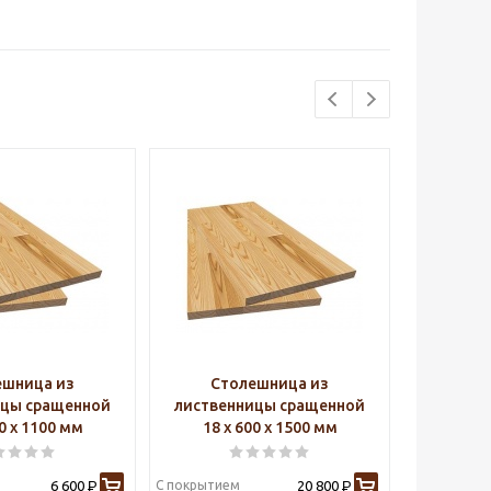
ешница из
Столешница из
Ст
ицы сращенной
лиственницы сращенной
листве
00 х 1100 мм
18 х 600 х 1500 мм
18 х
6 600
С покрытием
20 800
С покрытие
Р
Р