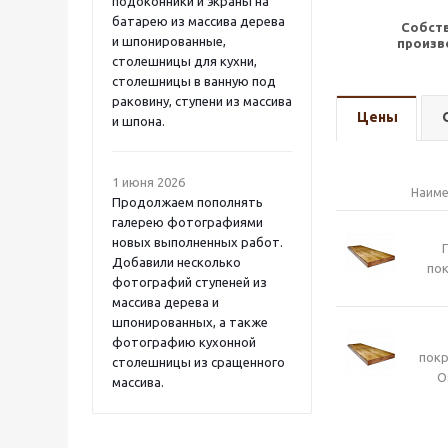
подоконники и экраны на
батарею из массива дерева
Собст
и шпонированные,
произв
столешницы для кухни,
столешницы в ванную под
раковину, ступени из массива
Цены
и шпона.
1 июня 2026
Наиме
Продолжаем пополнять
галерею фотографиями
новых выполненных работ.
Добавили несколько
пок
фотографий ступеней из
массива дерева и
шпонированных, а также
фотографию кухонной
пок
столешницы из сращенного
O
массива.