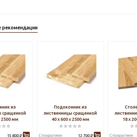
е рекомендации
нник из
Подоконник из
Стол
ы сращенной
лиственницы сращенной
лиственн
х 2500 мм
40 х 600 х 2500 мм
18 х 2
15 800
С покрытием
12 700
С покрытием
Р
Р