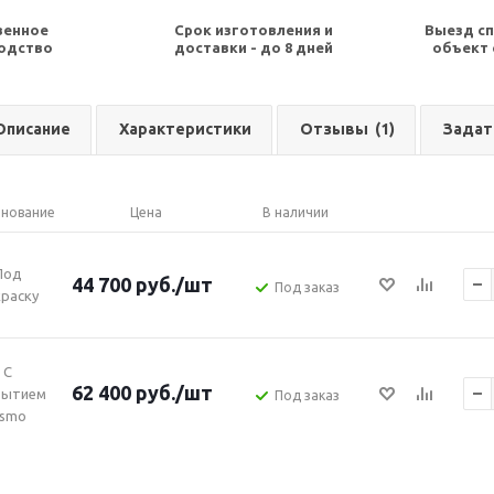
венное
Срок изготовления и
Выезд сп
одство
доставки - до 8 дней
объект 
Описание
Характеристики
Отзывы
(1)
Задат
нование
Цена
В наличии
Под
44 700
руб.
/шт
Под заказ
раску
С
62 400
руб.
/шт
рытием
Под заказ
smo