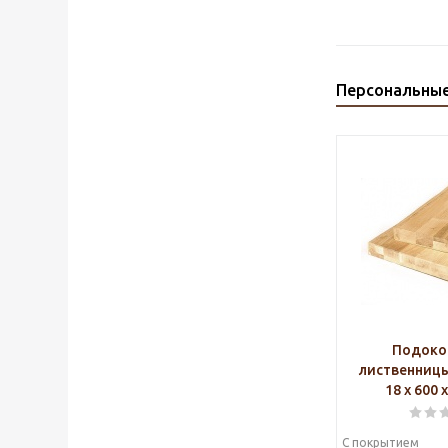
Персональны
Подоко
лиственниц
18 х 600 
С покрытием