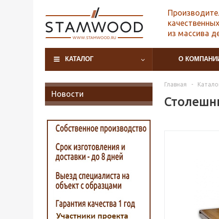
Производите
качественных
из массива д
КАТАЛОГ
О КОМПАНИ
Главная
-
Катало
Новости
Столешни