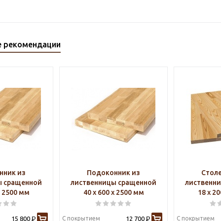
е рекомендации
нник из
Подоконник из
Стол
ы сращенной
лиственницы сращенной
лиственн
х 2500 мм
40 х 600 х 2500 мм
18 х 2
15 800
С покрытием
12 700
С покрытием
Р
Р