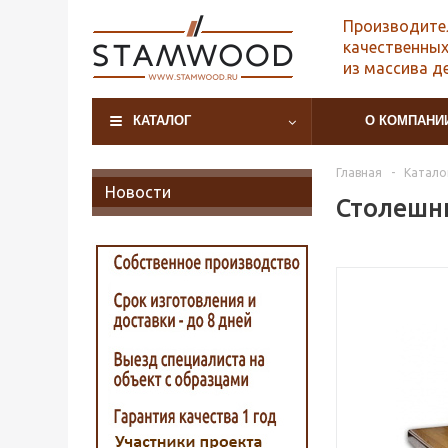
Производите
качественных
из массива д
КАТАЛОГ
О КОМПАНИ
Главная
-
Катало
Новости
Столешни