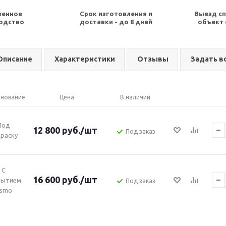
венное
Срок изготовления и
Выезд сп
одство
доставки - до 8 дней
объект 
Описание
Характеристики
Отзывы
Задать в
нование
Цена
В наличии
Под
12 800
руб.
/шт
Под заказ
раску
С
16 600
руб.
/шт
рытием
Под заказ
smo