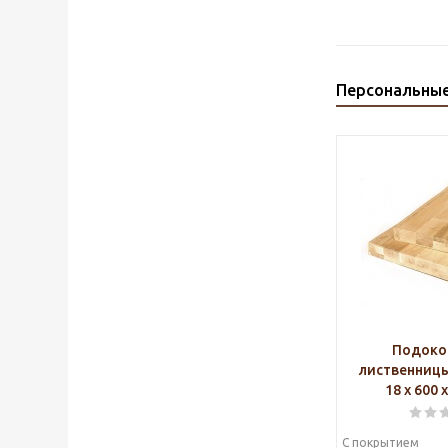
Персональны
Подоко
лиственниц
18 х 600 
С покрытием