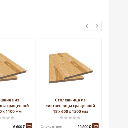
ешница из
Столешница из
Ст
ицы сращенной
лиственницы сращенной
листве
00 х 1100 мм
18 х 600 х 1500 мм
18 х
6 600
С покрытием
20 800
С покрытие
Р
Р