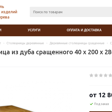
ль
 изделий
ерева
И
УСЛУГИ
ОПЛАТА И ДОСТАВКА
г
-
Столешницы деревянные
-
Деревянные столешницы сращенные
-
С
ца из дуба сращенного 40 х 200 х 2
от
12 8
Под заказ