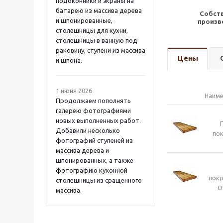
подоконники и экраны на
батарею из массива дерева
Собст
и шпонированные,
произв
столешницы для кухни,
столешницы в ванную под
раковину, ступени из массива
Цены
и шпона.
1 июня 2026
Наиме
Продолжаем пополнять
галерею фотографиями
новых выполненных работ.
Добавили несколько
пок
фотографий ступеней из
массива дерева и
шпонированных, а также
фотографию кухонной
пок
столешницы из сращенного
O
массива.