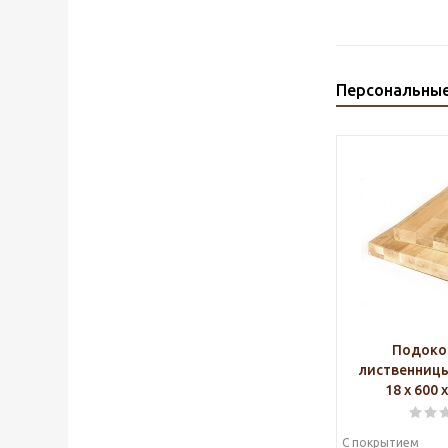
Персональны
Подоко
лиственниц
18 х 600 
С покрытием