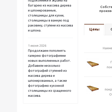
подоконники и экраны на
батарею из массива дерева
Собст
и шпонированные,
произв
столешницы для кухни,
столешницы в ванную под
раковину, ступени из массива
Цены
и шпона.
1 июня 2026
Наиме
Продолжаем пополнять
галерею фотографиями
новых выполненных работ.
Добавили несколько
пок
фотографий ступеней из
массива дерева и
шпонированных, а также
фотографию кухонной
пок
столешницы из сращенного
O
массива.