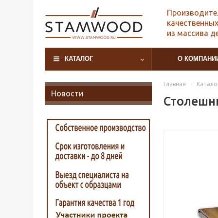
Производите
качественных
из массива д
КАТАЛОГ
О КОМПАНИ
Главная
-
Катало
Новости
Столешни