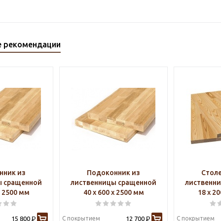
е рекомендации
нник из
Подоконник из
Стол
ы сращенной
лиственницы сращенной
лиственн
х 2500 мм
40 х 600 х 2500 мм
18 х 2
15 800
С покрытием
12 700
С покрытием
Р
Р