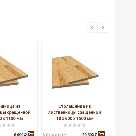
ешница из
Столешница из
Ст
ицы сращенной
лиственницы сращенной
листве
00 х 1100 мм
18 х 600 х 1500 мм
18 х
6 600
С покрытием
20 800
С покрытие
Р
Р