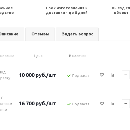
венное
Срок изготовления и
Выезд сп
одство
доставки - до 8 дней
объект 
Описание
Отзывы
Задать вопрос
нование
Цена
В наличии
Под
10 000
руб.
/шт
Под заказ
раску
С
16 700
руб.
/шт
рытием
Под заказ
smo