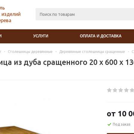
ль
 изделий
ерева
И
УСЛУГИ
ОПЛАТА И ДОСТАВКА
г
-
Столешницы деревянные
-
Деревянные столешницы сращенные
-
С
ца из дуба сращенного 20 х 600 х 1
от
10 0
Под заказ