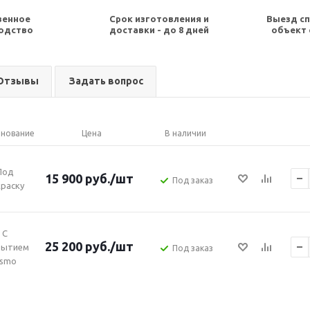
венное
Срок изготовления и
Выезд сп
одство
доставки - до 8 дней
объект 
Отзывы
Задать вопрос
нование
Цена
В наличии
Под
15 900
руб.
/шт
Под заказ
раску
С
25 200
руб.
/шт
рытием
Под заказ
smo