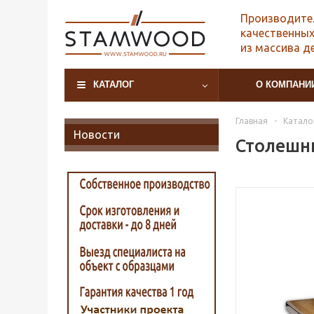
Производите
качественных
из массива д
КАТАЛОГ
О КОМПАНИ
Главная
-
Катало
Новости
Столешни