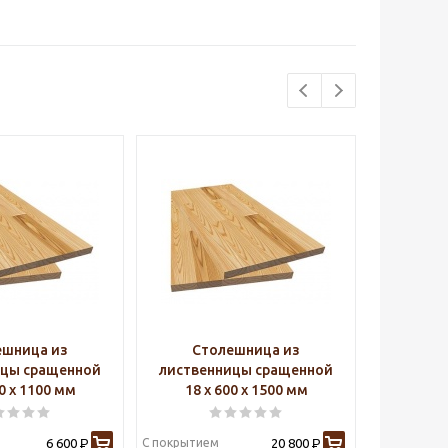
ешница из
Столешница из
Ст
ицы сращенной
лиственницы сращенной
листве
00 х 1100 мм
18 х 600 х 1500 мм
18 х
6 600
С покрытием
20 800
С покрытие
Р
Р