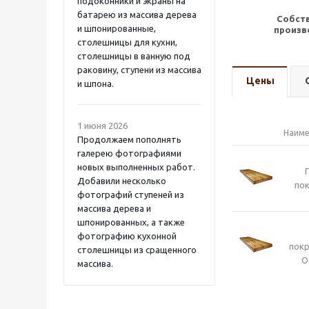
подоконники и экраны на
батарею из массива дерева
Собст
и шпонированные,
произв
столешницы для кухни,
столешницы в ванную под
раковину, ступени из массива
Цены
и шпона.
1 июня 2026
Наиме
Продолжаем пополнять
галерею фотографиями
новых выполненных работ.
Добавили несколько
пок
фотографий ступеней из
массива дерева и
шпонированных, а также
фотографию кухонной
пок
столешницы из сращенного
O
массива.