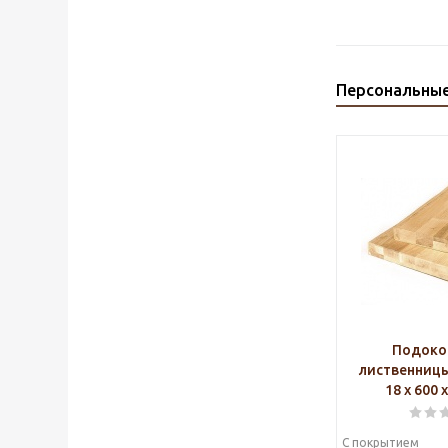
Персональны
Подоко
лиственниц
18 х 600 
С покрытием