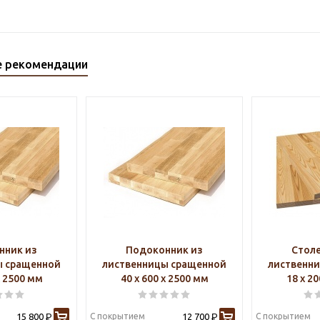
е рекомендации
нник из
Подоконник из
Стол
ы сращенной
лиственницы сращенной
лиственн
х 2500 мм
40 х 600 х 2500 мм
18 х 2
15 800
С покрытием
12 700
С покрытием
Р
Р