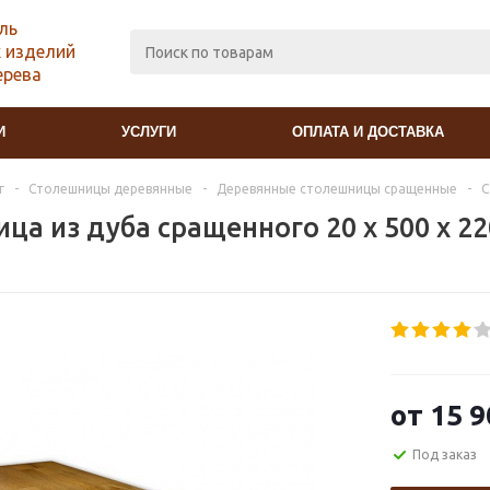
ль
 изделий
ерева
И
УСЛУГИ
ОПЛАТА И ДОСТАВКА
г
-
Столешницы деревянные
-
Деревянные столешницы сращенные
-
С
ца из дуба сращенного 20 х 500 х 2
от
15 9
Под заказ