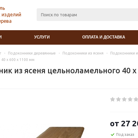
ль
 изделий
ерева
И
УСЛУГИ
ОПЛАТА И ДОСТАВКА
г
-
Подоконники деревянные
-
Подоконники из ясеня
-
Подоконники и
40 х 600 х 1100 мм
ик из ясеня цельноламельного 40 х 
от
27 2
Под заказ