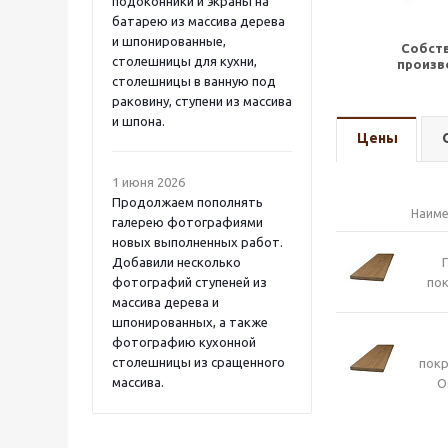
подоконники и экраны на
батарею из массива дерева
и шпонированные,
Собст
столешницы для кухни,
произв
столешницы в ванную под
раковину, ступени из массива
и шпона.
Цены
1 июня 2026
Продолжаем пополнять
Наиме
галерею фотографиями
новых выполненных работ.
Добавили несколько
фотографий ступеней из
пок
массива дерева и
шпонированных, а также
фотографию кухонной
столешницы из сращенного
пок
массива.
O