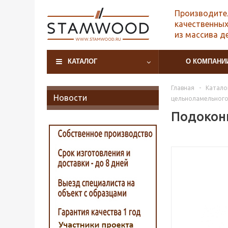
Производите
качественных
из массива д
КАТАЛОГ
О КОМПАНИ
Главная
-
Катало
Новости
цельноламельного 
Подоконн