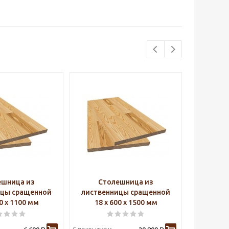
ешница из
Столешница из
Ст
ицы сращенной
лиственницы сращенной
листве
00 х 1100 мм
18 х 600 х 1500 мм
18 х