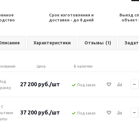
венное
Срок изготовления и
Выезд сп
одство
доставки - до 8 дней
объект 
Описание
Характеристики
Отзывы
(1)
Задат
нование
Цена
В наличии
Под
27 200
руб.
/шт
Под заказ
раску
С
37 200
руб.
/шт
рытием
Под заказ
smo