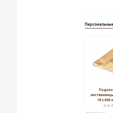
Персональны
Подоко
лиственниц
18 х 600 