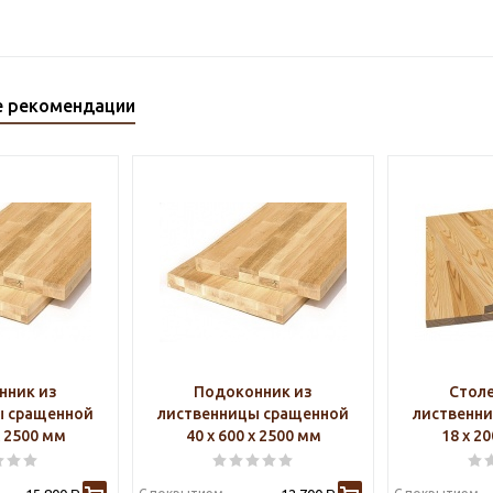
е рекомендации
нник из
Подоконник из
Стол
ы сращенной
лиственницы сращенной
лиственн
х 2500 мм
40 х 600 х 2500 мм
18 х 2