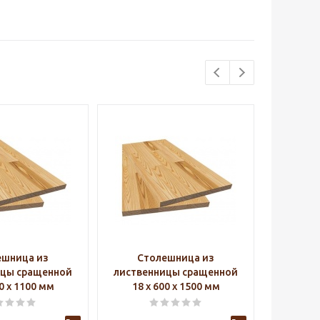
ешница из
Столешница из
Ст
ицы сращенной
лиственницы сращенной
листве
00 х 1100 мм
18 х 600 х 1500 мм
18 х