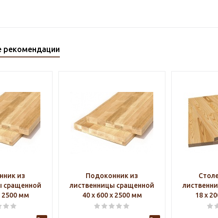
е рекомендации
нник из
Подоконник из
Стол
ы сращенной
лиственницы сращенной
лиственн
х 2500 мм
40 х 600 х 2500 мм
18 х 2