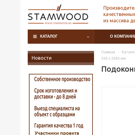
Производите
качественных
из массива д
КАТАЛОГ
О КОМПАНИ
Главная
-
Катало
Новости
300 х 2000 мм
Подоконн