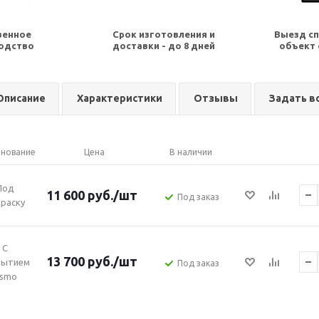
венное
Срок изготовления и
Выезд сп
одство
доставки - до 8 дней
объект 
Описание
Характеристики
Отзывы
Задать в
нование
Цена
В наличии
Под
11 600
руб.
/шт
Под заказ
раску
С
13 700
руб.
/шт
рытием
Под заказ
smo