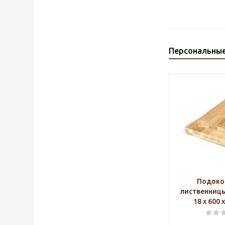
Персональны
Подоко
лиственниц
18 х 600 