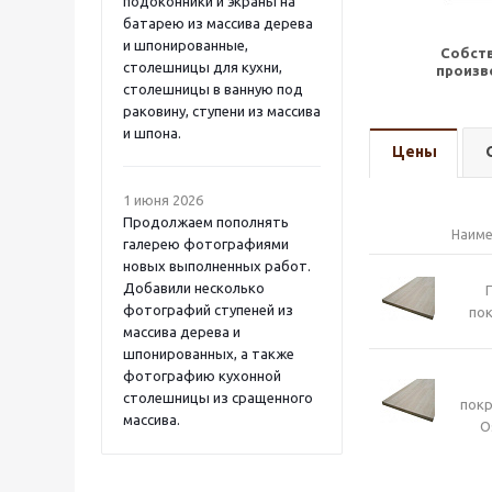
подоконники и экраны на
батарею из массива дерева
и шпонированные,
Собст
столешницы для кухни,
произв
столешницы в ванную под
раковину, ступени из массива
и шпона.
Цены
1 июня 2026
Продолжаем пополнять
Наиме
галерею фотографиями
новых выполненных работ.
Добавили несколько
фотографий ступеней из
пок
массива дерева и
шпонированных, а также
фотографию кухонной
столешницы из сращенного
пок
массива.
O