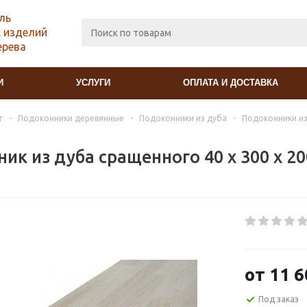
ль
 изделий
ерева
И
УСЛУГИ
ОПЛАТА И ДОСТАВКА
г
-
Подоконники деревянные
-
Подоконники из дуба
-
Подоконники из
ик из дуба сращенного 40 х 300 х 2
от
11 6
Под заказ