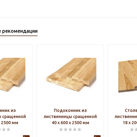
е рекомендации
нник из
Подоконник из
Стол
ы сращенной
лиственницы сращенной
лиственн
х 2500 мм
40 х 600 х 2500 мм
18 х 2