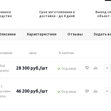
венное
Срок изготовления и
Выезд сп
одство
доставки - до 8 дней
объект 
Описание
Характеристики
Отзывы
Задать в
нование
Цена
В наличии
Под
28 300
руб.
/шт
Под заказ
раску
С
46 200
руб.
/шт
рытием
Под заказ
smo