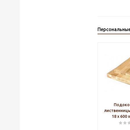
Персональны
Подоко
лиственниц
18 х 600 