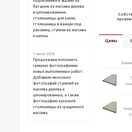
подоконники и экраны на
батарею из массива дерева
и шпонированные,
Собст
столешницы для кухни,
произв
столешницы в ванную под
раковину, ступени из массива
и шпона.
Цены
1 июня 2026
Продолжаем пополнять
Наиме
галерею фотографиями
новых выполненных работ.
Добавили несколько
фотографий ступеней из
пок
массива дерева и
шпонированных, а также
фотографию кухонной
столешницы из сращенного
пок
массива.
O