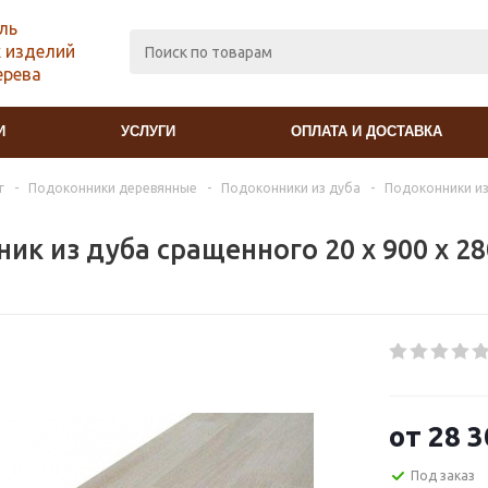
ль
 изделий
ерева
И
УСЛУГИ
ОПЛАТА И ДОСТАВКА
г
-
Подоконники деревянные
-
Подоконники из дуба
-
Подоконники из
ик из дуба сращенного 20 х 900 х 2
от
28 3
Под заказ