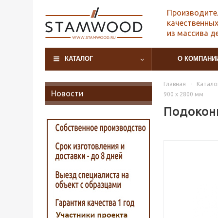
Производите
качественных
из массива д
КАТАЛОГ
О КОМПАНИ
Главная
-
Катало
Новости
900 х 2800 мм
Подоконн