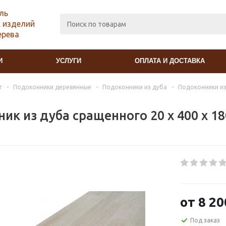
ль
 изделий
ерева
И
УСЛУГИ
ОПЛАТА И ДОСТАВКА
г
-
Подоконники деревянные
-
Подоконники из дуба
-
Подоконники из
ик из дуба сращенного 20 х 400 х 1
от
8 20
Под заказ