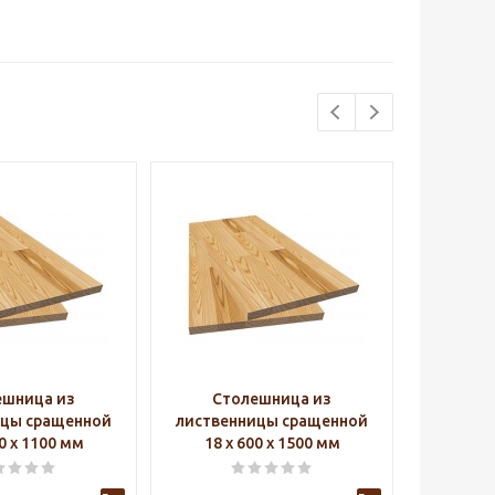
ешница из
Столешница из
Ст
ицы сращенной
лиственницы сращенной
листве
00 х 1100 мм
18 х 600 х 1500 мм
18 х