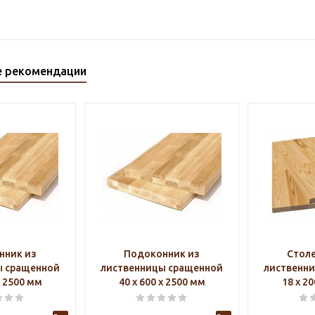
е рекомендации
нник из
Подоконник из
Стол
ы сращенной
лиственницы сращенной
лиственн
х 2500 мм
40 х 600 х 2500 мм
18 х 2