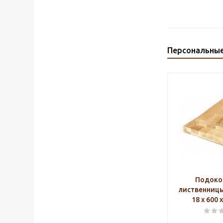
Персональны
Подоко
лиственниц
18 х 600 