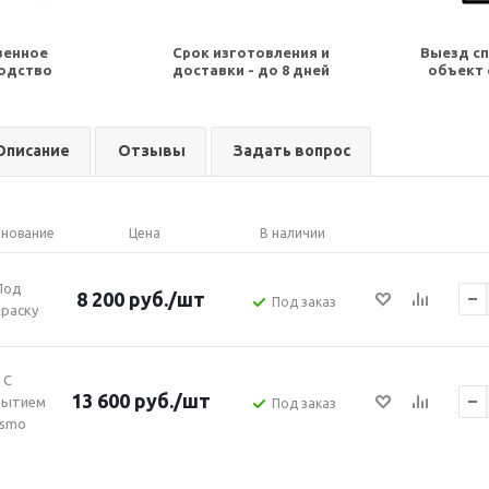
венное
Срок изготовления и
Выезд сп
одство
доставки - до 8 дней
объект 
Описание
Отзывы
Задать вопрос
нование
Цена
В наличии
Под
8 200
руб.
/шт
Под заказ
раску
С
13 600
руб.
/шт
рытием
Под заказ
smo