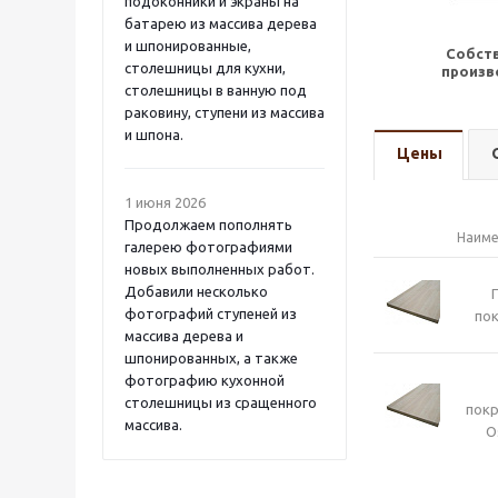
подоконники и экраны на
батарею из массива дерева
и шпонированные,
Собст
столешницы для кухни,
произв
столешницы в ванную под
раковину, ступени из массива
и шпона.
Цены
1 июня 2026
Продолжаем пополнять
Наиме
галерею фотографиями
новых выполненных работ.
Добавили несколько
фотографий ступеней из
пок
массива дерева и
шпонированных, а также
фотографию кухонной
столешницы из сращенного
пок
массива.
O