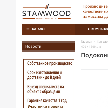
Производите
качественных
из массива д
КАТАЛОГ
О КОМПАНИ
Главная
-
Катало
Новости
400 х 1800 мм
Подоконн