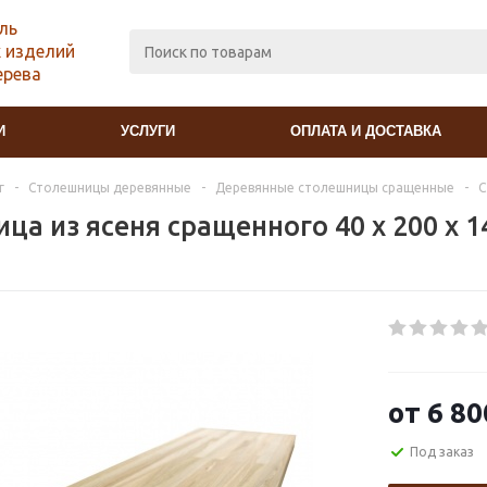
ль
 изделий
ерева
И
УСЛУГИ
ОПЛАТА И ДОСТАВКА
г
-
Столешницы деревянные
-
Деревянные столешницы сращенные
-
С
ца из ясеня сращенного 40 х 200 х 
от
6 80
Под заказ