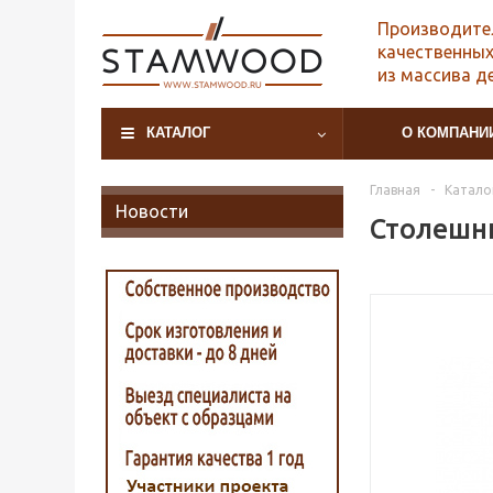
Производите
качественных
из массива д
КАТАЛОГ
О КОМПАНИ
Главная
-
Катало
Новости
Столешни