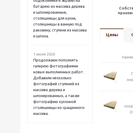
подоконники и экраны на
батарею из массива дерева
Собст
и шпонированные,
произв
столешницы для кухни,
столешницы в ванную под
раковину, ступени из массива
Цены
и шпона.
1 июня 2026
Наиме
Продолжаем пополнять
галерею фотографиями
новых выполненных работ.
Добавили несколько
пок
фотографий ступеней из
массива дерева и
шпонированных, а также
фотографию кухонной
пок
столешницы из сращенного
O
массива.