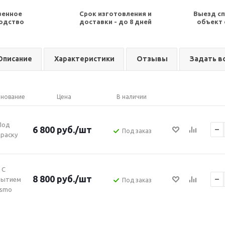
венное
Срок изготовления и
Выезд сп
одство
доставки - до 8 дней
объект 
Описание
Характеристики
Отзывы
Задать в
нование
Цена
В наличии
Под
6 800
руб.
/шт
Под заказ
раску
С
8 800
руб.
/шт
рытием
Под заказ
smo