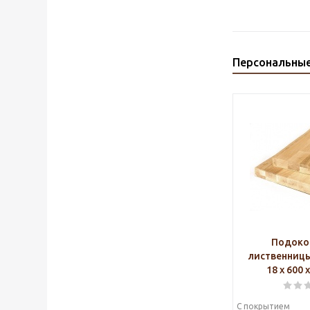
Персональны
Подоко
лиственниц
18 х 600 
С покрытием