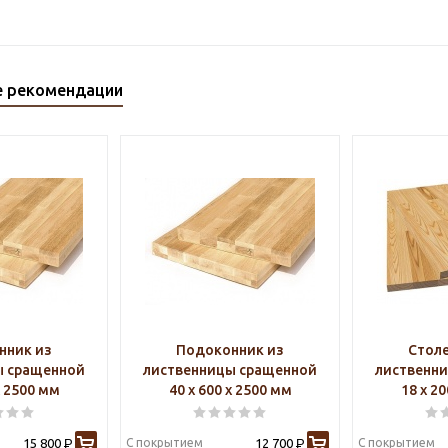
е рекомендации
нник из
Подоконник из
Стол
ы сращенной
лиственницы сращенной
лиственн
х 2500 мм
40 х 600 х 2500 мм
18 х 2
15 800
С покрытием
12 700
С покрытием
Р
Р