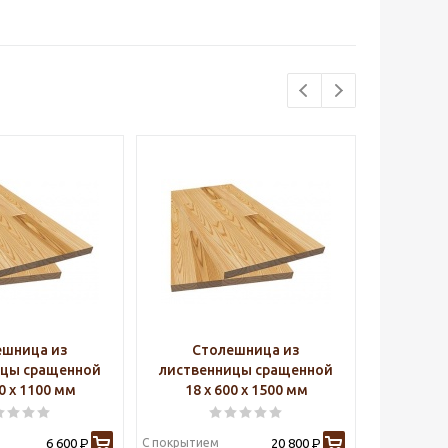
ешница из
Столешница из
Ст
ицы сращенной
лиственницы сращенной
листве
00 х 1100 мм
18 х 600 х 1500 мм
18 х
6 600
С покрытием
20 800
С покрытие
Р
Р