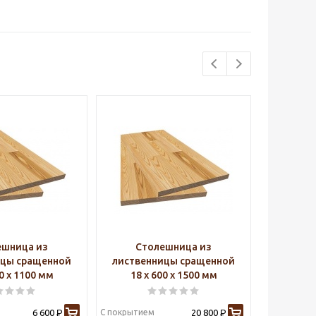
ешница из
Столешница из
Ст
ицы сращенной
лиственницы сращенной
листве
00 х 1100 мм
18 х 600 х 1500 мм
18 х
6 600
С покрытием
20 800
С покрытие
Р
Р