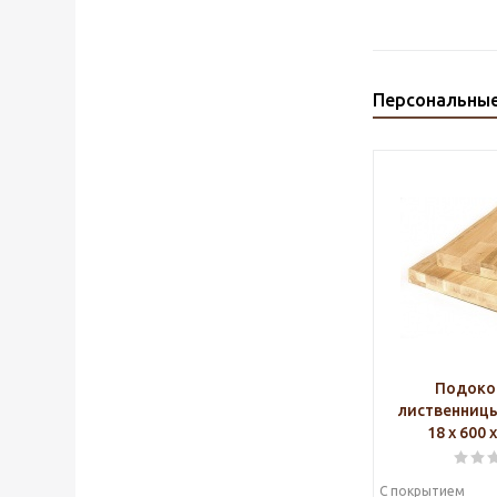
Персональны
Подоко
лиственниц
18 х 600 
С покрытием