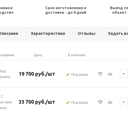
венное
Срок изготовления и
Выезд сп
одство
доставки - до 8 дней
объект 
Описание
Характеристики
Отзывы
Задать в
нование
Цена
В наличии
Под
19 700
руб.
/шт
Под заказ
раску
С
33 700
руб.
/шт
рытием
Под заказ
smo