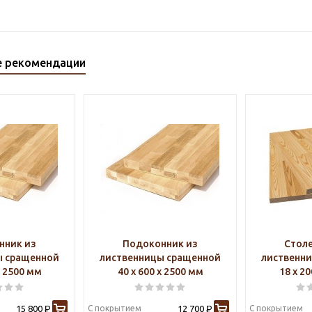
е рекомендации
нник из
Подоконник из
Стол
ы сращенной
лиственницы сращенной
лиственн
х 2500 мм
40 х 600 х 2500 мм
18 х 2
15 800
С покрытием
12 700
С покрытием
Р
Р