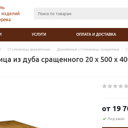
ль
 изделий
ерева
И
УСЛУГИ
ОПЛАТА И ДОСТАВКА
г
-
Столешницы деревянные
-
Деревянные столешницы сращенные
-
С
ца из дуба сращенного 20 х 500 х 4
от
19 7
Под заказ