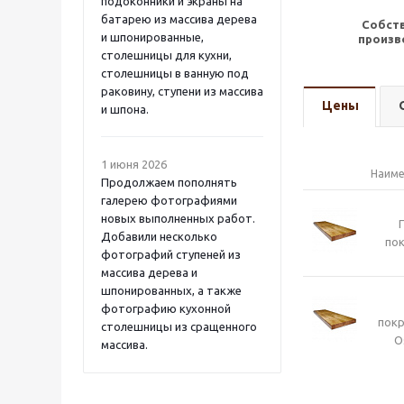
подоконники и экраны на
батарею из массива дерева
Собст
и шпонированные,
произв
столешницы для кухни,
столешницы в ванную под
раковину, ступени из массива
Цены
и шпона.
1 июня 2026
Наиме
Продолжаем пополнять
галерею фотографиями
новых выполненных работ.
Добавили несколько
пок
фотографий ступеней из
массива дерева и
шпонированных, а также
фотографию кухонной
пок
столешницы из сращенного
O
массива.