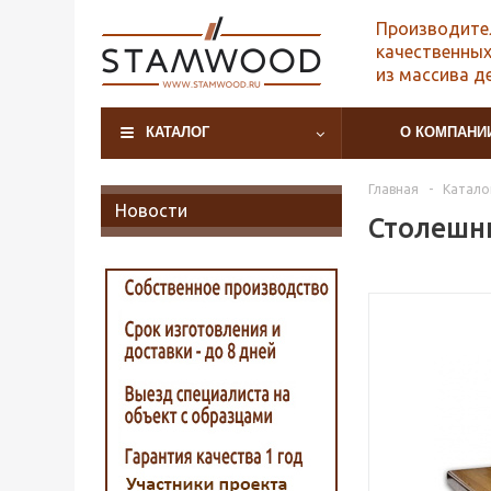
Производите
качественных
из массива д
КАТАЛОГ
О КОМПАНИ
Главная
-
Катало
Новости
Столешни