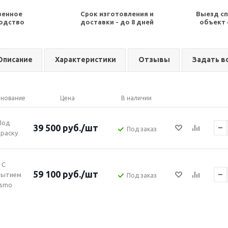
венное
Срок изготовления и
Выезд сп
одство
доставки - до 8 дней
объект 
Описание
Характеристики
Отзывы
Задать в
нование
Цена
В наличии
Под
39 500
руб.
/шт
Под заказ
раску
С
59 100
руб.
/шт
рытием
Под заказ
smo