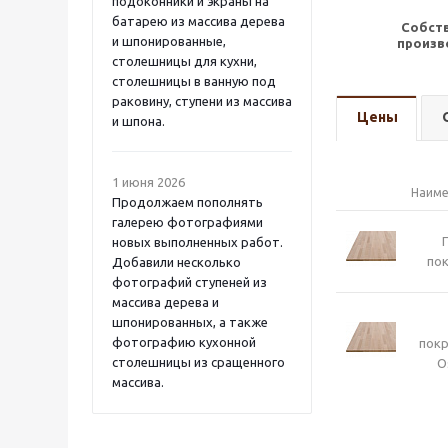
подоконники и экраны на
батарею из массива дерева
Собст
и шпонированные,
произв
столешницы для кухни,
столешницы в ванную под
раковину, ступени из массива
Цены
и шпона.
1 июня 2026
Наиме
Продолжаем пополнять
галерею фотографиями
новых выполненных работ.
пок
Добавили несколько
фотографий ступеней из
массива дерева и
шпонированных, а также
фотографию кухонной
пок
столешницы из сращенного
O
массива.