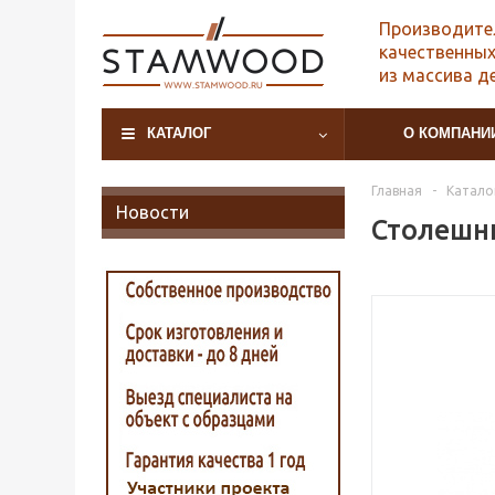
Производите
качественных
из массива д
КАТАЛОГ
О КОМПАНИ
Главная
-
Катало
Новости
Столешни