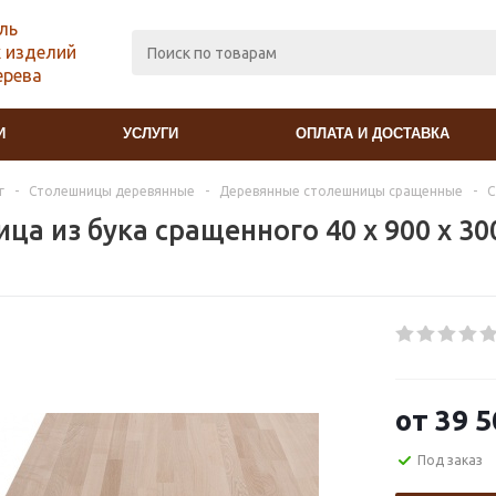
ль
 изделий
ерева
И
УСЛУГИ
ОПЛАТА И ДОСТАВКА
г
-
Столешницы деревянные
-
Деревянные столешницы сращенные
-
С
ца из бука сращенного 40 х 900 х 3
от
39 5
Под заказ