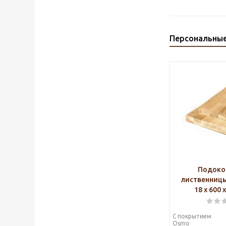
Персональны
Подоко
лиственниц
18 х 600 
С покрытием
Osmo