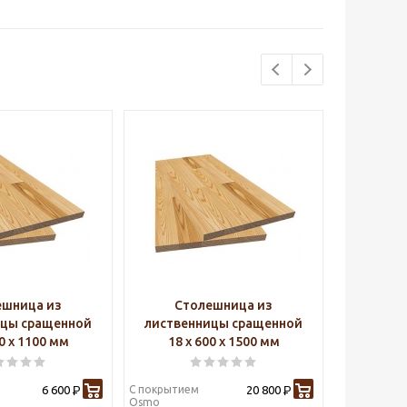
ешница из
Столешница из
Ст
ицы сращенной
лиственницы сращенной
листве
00 х 1100 мм
18 х 600 х 1500 мм
18 х
6 600
С покрытием
20 800
С покрытие
Р
Р
Osmo
Osmo