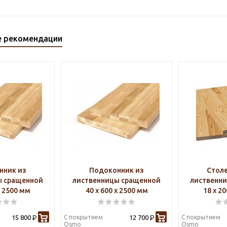
е рекомендации
нник из
Подоконник из
Стол
ы сращенной
лиственницы сращенной
лиственн
х 2500 мм
40 х 600 х 2500 мм
18 х 2
15 800
С покрытием
12 700
С покрытием
Р
Р
Osmo
Osmo